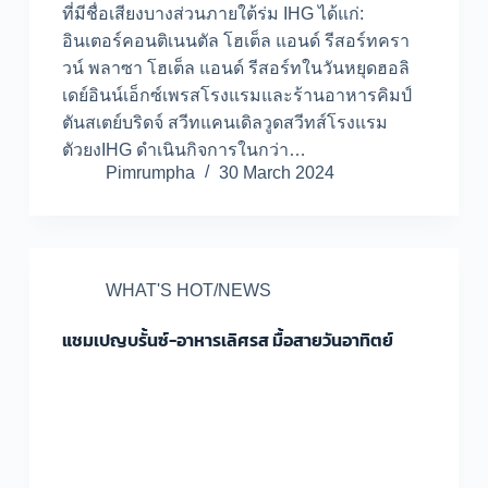
ที่มีชื่อเสียงบางส่วนภายใต้ร่ม IHG ได้แก่:
อินเตอร์คอนติเนนตัล โฮเต็ล แอนด์ รีสอร์ทครา
วน์ พลาซา โฮเต็ล แอนด์ รีสอร์ทในวันหยุดฮอลิ
เดย์อินน์เอ็กซ์เพรสโรงแรมและร้านอาหารคิมป์
ตันสเตย์บริดจ์ สวีทแคนเดิลวูดสวีทส์โรงแรม
ตัวยงIHG ดำเนินกิจการในกว่า…
Pimrumpha
30 March 2024
WHAT'S HOT/NEWS
แชมเปญบรั้นซ์-อาหารเลิศรส มื้อสายวันอาทิตย์