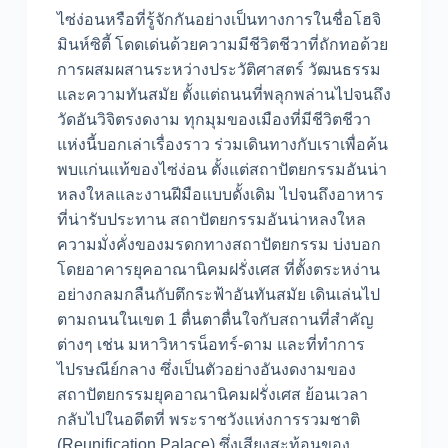
ไซ่ง่อนหรือที่รู้จักกันอย่างเป็นทางการในชื่อโฮจิ
มินห์ซิตี้ โดดเด่นด้วยความมีชีวิตชีวาที่ถักทอด้วย
การผสมผสานระหว่างประวัติศาสตร์ วัฒนธรรม
และความทันสมัย ตั้งแต่ถนนที่พลุกพล่านไปจนถึง
วัดอันวิจิตรงดงาม ทุกมุมของเมืองที่มีชีวิตชีวา
แห่งนี้บอกเล่าเรื่องราว ร่วมเดินทางกับเราเพื่อค้น
พบแก่นแท้ของไซ่ง่อน ตั้งแต่สถาปัตยกรรมอันน่า
หลงใหลและงานฝีมือแบบดั้งเดิม ไปจนถึงอาหาร
ที่น่ารับประทาน สถาปัตยกรรมอันน่าหลงใหล
ความมั่งคั่งของมรดกทางสถาปัตยกรรม บ่งบอก
โดยอาคารยุคอาณานิคมฝรั่งเศส ที่ตั้งตระหง่าน
อย่างกลมกลืนกับตึกระฟ้าอันทันสมัย เดินเล่นไป
ตามถนนในเขต 1 ตื่นตาตื่นใจกับสถานที่สำคัญ
ต่างๆ เช่น มหาวิหารน็อทร์-ดาม และที่ทำการ
ไปรษณีย์กลาง ซึ่งเป็นตัวอย่างอันงดงามของ
สถาปัตยกรรมยุคอาณานิคมฝรั่งเศส ย้อนเวลา
กลับไปในอดีตที่ พระราชวังแห่งการรวมชาติ
(Reunification Palace) ซึ่งเสียงสะท้อนของ