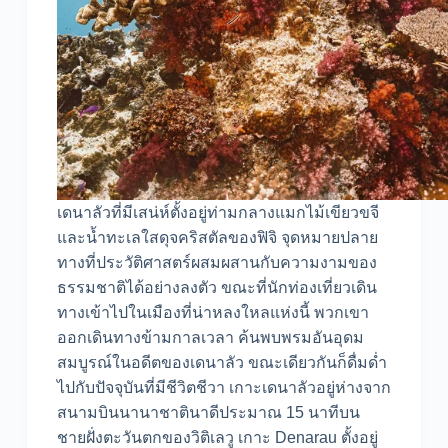
เดนาลัวที่มีเสน่ห์ตั้งอยู่ท่ามกลางแมกไม้เขียวขจี
และน้ำทะเลใสดุจคริสตัลของฟิจิ จุดหมายปลาย
ทางที่ประวัติศาสตร์ผสมผสานกับความงามของ
ธรรมชาติได้อย่างลงตัว ขณะที่นักท่องเที่ยวเดิน
ทางเข้าไปในเมืองที่น่าหลงใหลแห่งนี้ พวกเขา
ออกเดินทางข้ามกาลเวลา ค้นพบพรมอันอุดม
สมบูรณ์ในอดีตของเดนาลัว ขณะเดียวกันก็ดื่มด่ำ
ไปกับปัจจุบันที่มีชีวิตชีวา เกาะเดนาลัวอยู่ห่างจาก
สนามบินนานาชาตินาดีประมาณ 15 นาทีบน
ชายฝั่งตะวันตกของวิติเลวู เกาะ Denarau ตั้งอยู่