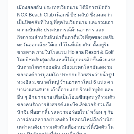
เมืองฮอยอัน ประเทศเวียดนาม ได้มีการเปิดตัว
NOX Beach Club (น็อกซ์ บีช คลับ) ซึ่งเคลมว่า
เป็นบีชคลับที่ใหญ่ที่สุดในเวียดนาม และรวมเอา
ความบันเทิง ประสบการณ์ด้านอาหาร และ
กิจกรรมสำหรับอันน่าตื่นตาตื่นใจที่สุดของเอเชีย
ตะวันออกเฉียงใต้เอาไว้ในที่เดียวกัน! ตั้งอยู่ริม
ชายหาด ภายในโรงแรม Hoiana Resort & Golf
โดยบีชคลับสุดอลังแห่งนี้ได้ถูกเนรมิตขึ้นด้วยแรง
บันดาลใจจากฮอยอัน เมืองมรดกโลกอันงดงาม
ขององค์การยูเนสโก ประกอบด้วยสระว่ายน้ำรูป
ทรงอิสระขนาดใหญ่ ร้านอาหารใหม่ 6 แห่ง คา
บาน่าแสนสบาย เก้าอี้อาบแดด ร้านค้าบูติค และ
อื่น ๆ อีกมากมาย เพื่อเป็นโอเอซิสสุดหรูที่รวมตัว
ของคนรักการสังสรรค์และบีชเลิฟเวอร์ รวมถึง
นักชิมที่อยากลิ้มรสความอร่อยใหม่ พร้อม ๆ กับ
การผ่อนคลายอย่างลงตัว ไอคอนใหม่ถือกำเนิด:
เหล่าคนดังมารวมตัวกันเพื่องานปาร์ตี้เปิดตัว ใน