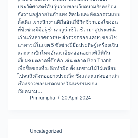
ประวัติศาสตร์อันวุ่นวายของเวียดนามยังคงก้อง
กังวานอยู่ภายในกำแพง ศิลปะและหัตถกรรมแบบ
ดั้งเดิม เจาะลึกงานฝีมืออันมีชีวิตชีวาของไซง่อน
ที่ซึ่งช่างฝีมือผู้ชำนาญนำชีวิตชีวามาสู่ประเพณี
เก่าแก่หลายศตวรรษ สำรวจตรอกแคบๆ ของไช
น่าทาวน์ในเขต 5 ซึ่งช่างฝีมือประดิษฐ์เครื่องเขิน
และงานปักไหมอันละเอียดอ่อนอย่างพิถีพิถัน
เยี่ยมชมตลาดที่คึกคัก เช่น ตลาด Ben Thanh
เพื่อซื้อของที่ระลึกทำมือ ตั้งแต่ชามไม้ไผ่เคลือบ
ไปจนถึงสิ่งทออย่างประณีต ซึ่งแต่ละแห่งบอกเล่า
เรื่องราวของมรดกทางวัฒนธรรมของ
เวียดนาม…
Pimrumpha
20 April 2024
Uncategorized