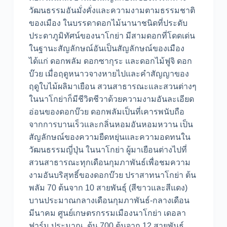
วัฒนธรรมอันมั่งคั่งและความงามตามธรรมชาติ
ของเมือง ในบรรดาดอกไม้นานาชนิดที่ประดับ
ประดาภูมิทัศน์ของนาโกย่า มีสามดอกที่โดดเด่น
ในฐานะสัญลักษณ์อันเป็นสัญลักษณ์ของเมือง
ได้แก่ ดอกพลัม ดอกซากุระ และดอกไม้ฟูจิ ดอก
บ๊วย เมื่อฤดูหนาวจางหายไปและคำสัญญาของ
ฤดูใบไม้ผลิมาเยือน สวนสาธารณะและสวนต่างๆ
ในนาโกย่าก็มีชีวิตชีวาด้วยความงามอันละเอียด
อ่อนของดอกบ๊วย ดอกพลัมเป็นที่เคารพนับถือ
จากการบานเร็วและกลิ่นหอมอันหอมหวาน เป็น
สัญลักษณ์ของความยืดหยุ่นและความอดทนใน
วัฒนธรรมญี่ปุ่น ในนาโกย่า ผู้มาเยือนต่างไปที่
สวนสาธารณะทุกเดือนกุมภาพันธ์เพื่อชมความ
งามอันบริสุทธิ์ของดอกบ๊วย ปราสาทนาโกย่า ต้น
พลัม 70 ต้นจาก 10 สายพันธุ์ (สีขาวและสีแดง)
บานประมาณกลางเดือนกุมภาพันธ์-กลางเดือน
มีนาคม ศูนย์เกษตรกรรมเมืองนาโกย่า เดอลา
ฟาร์ม ประมาณ. ต้น 700 ต้นจาก 12 สายพันธุ์