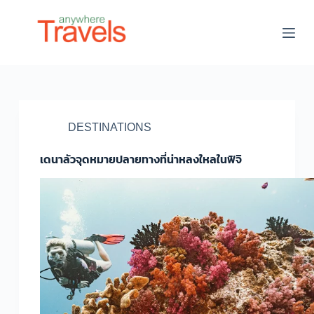
S
k
i
p
t
o
c
o
n
t
DESTINATIONS
e
n
เดนาลัวจุดหมายปลายทางที่น่าหลงใหลในฟิจิ
t