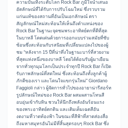
ความบันเทิงระดับโลก Rock Bar ภูมิใจนำเสนอ
อัตลักษณ์ที่ได้รับการปรับโฉมใหม่ ซึ่งรวบรวม
แก่นแท้ของสถานที่อันเป็นเอกลักษณ์ ตรา
สัญลักษณ์ใหม่สะท้อนให้เห็นถึงตำแหน่งของ
Rock Bar ในฐานะจุดชมพระอาทิตย์ตกที่ดีที่สุด
ในบาหลี โดดเด่นด้วยการออกแบบร่วมสมัยที่ซับ
ซ้อนซึ่งสะท้อนกับรสนิยมที่เปลี่ยนแปลงไปของผู้
ชม “หลังจาก 15 ปีที่น่าทึ่งในฐานะบาร์ที่สวยงาม
ที่สุดแห่งหนึ่งของบาหลี โดยได้ต้อนรับผู้มาเยือน
จากทั่วทุกมุมโลกเป็นประจำทุกปี Rock Bar ก็เปิด
รับภาพลักษณ์ที่สดใหม่ ซึ่งสะท้อนถึงทั้งลูกค้าผู้
ภักดีของเรา และโดนใจแขกรุ่นใหม่” Giordano
Faggioli กล่าว ผู้จัดการทั่วไปของอายาน่ารีสอร์ท
รูปลักษณ์ใหม่ของ Rock Bar ผสมผสานโทนสี
อบอุ่นเข้ากับหิน ชวนให้นึกถึงพลังอันร้อนแรง
ของพระอาทิตย์ตกดิน และเติมเต็มเฉดสีอัน
งดงามที่วาดท้องฟ้า ในขณะที่สีฟ้าที่สาดส่องสื่อ
ถึงมหาสมุทรอันไม่มีที่สิ้นสุดรอบๆ Rock Bar ซึ่ง