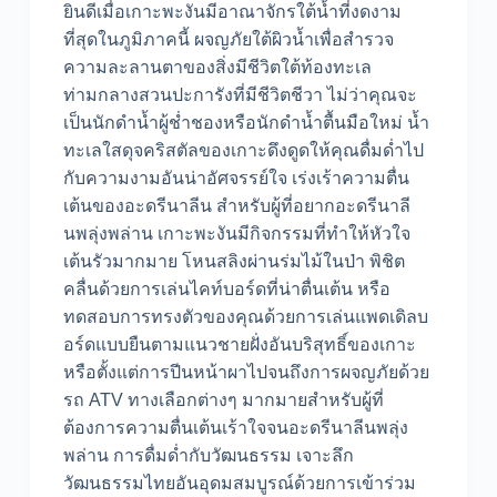
ยินดีเมื่อเกาะพะงันมีอาณาจักรใต้น้ำที่งดงาม
ที่สุดในภูมิภาคนี้ ผจญภัยใต้ผิวน้ำเพื่อสำรวจ
ความละลานตาของสิ่งมีชีวิตใต้ท้องทะเล
ท่ามกลางสวนปะการังที่มีชีวิตชีวา ไม่ว่าคุณจะ
เป็นนักดำน้ำผู้ช่ำชองหรือนักดำน้ำตื้นมือใหม่ น้ำ
ทะเลใสดุจคริสตัลของเกาะดึงดูดให้คุณดื่มด่ำไป
กับความงามอันน่าอัศจรรย์ใจ เร่งเร้าความตื่น
เต้นของอะดรีนาลีน สำหรับผู้ที่อยากอะดรีนาลี
นพลุ่งพล่าน เกาะพะงันมีกิจกรรมที่ทำให้หัวใจ
เต้นรัวมากมาย โหนสลิงผ่านร่มไม้ในป่า พิชิต
คลื่นด้วยการเล่นไคท์บอร์ดที่น่าตื่นเต้น หรือ
ทดสอบการทรงตัวของคุณด้วยการเล่นแพดเดิลบ
อร์ดแบบยืนตามแนวชายฝั่งอันบริสุทธิ์ของเกาะ
หรือตั้งแต่การปีนหน้าผาไปจนถึงการผจญภัยด้วย
รถ ATV ทางเลือกต่างๆ มากมายสำหรับผู้ที่
ต้องการความตื่นเต้นเร้าใจจนอะดรีนาลีนพลุ่ง
พล่าน การดื่มด่ำกับวัฒนธรรม เจาะลึก
วัฒนธรรมไทยอันอุดมสมบูรณ์ด้วยการเข้าร่วม