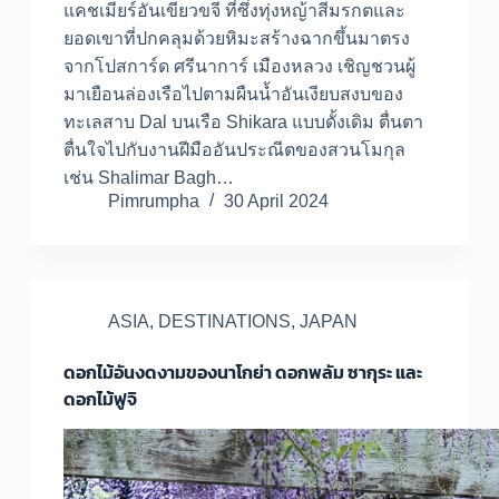
แคชเมียร์อันเขียวขจี ที่ซึ่งทุ่งหญ้าสีมรกตและ
ยอดเขาที่ปกคลุมด้วยหิมะสร้างฉากขึ้นมาตรง
จากโปสการ์ด ศรีนาการ์ เมืองหลวง เชิญชวนผู้
มาเยือนล่องเรือไปตามผืนน้ำอันเงียบสงบของ
ทะเลสาบ Dal บนเรือ Shikara แบบดั้งเดิม ตื่นตา
ตื่นใจไปกับงานฝีมืออันประณีตของสวนโมกุล
เช่น Shalimar Bagh…
Pimrumpha
30 April 2024
ASIA
,
DESTINATIONS
,
JAPAN
ดอกไม้อันงดงามของนาโกย่า ดอกพลัม ซากุระ และ
ดอกไม้ฟูจิ