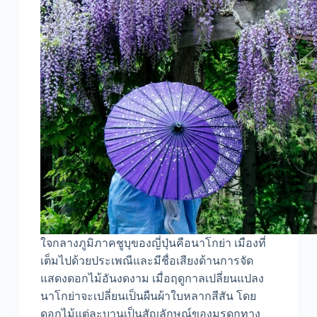
ใจกลางภูมิภาคชูบุของญี่ปุ่นคือนาโกย่า เมืองที่
เต็มไปด้วยประเพณีและมีชื่อเสียงด้านการจัด
แสดงดอกไม้อันงดงาม เมื่อฤดูกาลเปลี่ยนแปลง
นาโกย่าจะเปลี่ยนเป็นผืนผ้าใบหลากสีสัน โดย
ดอกไม้แต่ละบานเป็นสัญลักษณ์ของมรดกทาง