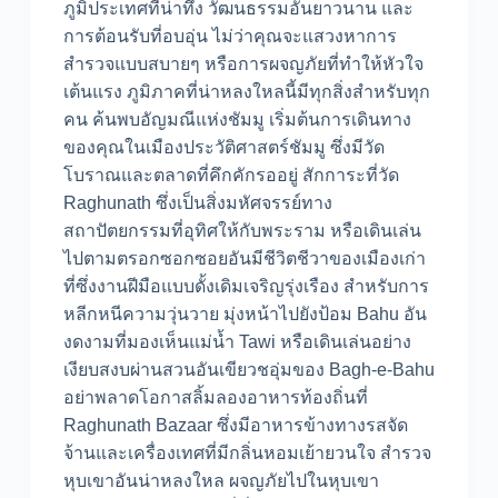
ภูมิประเทศที่น่าทึ่ง วัฒนธรรมอันยาวนาน และ
การต้อนรับที่อบอุ่น ไม่ว่าคุณจะแสวงหาการ
สำรวจแบบสบายๆ หรือการผจญภัยที่ทำให้หัวใจ
เต้นแรง ภูมิภาคที่น่าหลงใหลนี้มีทุกสิ่งสำหรับทุก
คน ค้นพบอัญมณีแห่งชัมมู เริ่มต้นการเดินทาง
ของคุณในเมืองประวัติศาสตร์ชัมมู ซึ่งมีวัด
โบราณและตลาดที่คึกคักรออยู่ สักการะที่วัด
Raghunath ซึ่งเป็นสิ่งมหัศจรรย์ทาง
สถาปัตยกรรมที่อุทิศให้กับพระราม หรือเดินเล่น
ไปตามตรอกซอกซอยอันมีชีวิตชีวาของเมืองเก่า
ที่ซึ่งงานฝีมือแบบดั้งเดิมเจริญรุ่งเรือง สำหรับการ
หลีกหนีความวุ่นวาย มุ่งหน้าไปยังป้อม Bahu อัน
งดงามที่มองเห็นแม่น้ำ Tawi หรือเดินเล่นอย่าง
เงียบสงบผ่านสวนอันเขียวชอุ่มของ Bagh-e-Bahu
อย่าพลาดโอกาสลิ้มลองอาหารท้องถิ่นที่
Raghunath Bazaar ซึ่งมีอาหารข้างทางรสจัด
จ้านและเครื่องเทศที่มีกลิ่นหอมเย้ายวนใจ สำรวจ
หุบเขาอันน่าหลงใหล ผจญภัยไปในหุบเขา