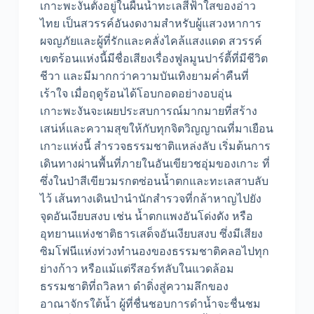
เกาะพะงันตั้งอยู่ในผืนน้ำทะเลสีฟ้าใสของอ่าว
ไทย เป็นสวรรค์อันงดงามสำหรับผู้แสวงหาการ
ผจญภัยและผู้ที่รักและคลั่งไคล้แสงแดด สวรรค์
เขตร้อนแห่งนี้มีชื่อเสียงเรื่องฟูลมูนปาร์ตี้ที่มีชีวิต
ชีวา และมีมากกว่าความบันเทิงยามค่ำคืนที่
เร้าใจ เมื่อฤดูร้อนได้โอบกอดอย่างอบอุ่น
เกาะพะงันจะเผยประสบการณ์มากมายที่สร้าง
เสน่ห์และความสุขให้กับทุกจิตวิญญาณที่มาเยือน
เกาะแห่งนี้ สำรวจธรรมชาติแหล่งลับ เริ่มต้นการ
เดินทางผ่านพื้นที่ภายในอันเขียวชอุ่มของเกาะ ที่
ซึ่งในป่าสีเขียวมรกตซ่อนน้ำตกและทะเลสาบลับ
ไว้ เส้นทางเดินป่านำนักสำรวจที่กล้าหาญไปยัง
จุดอันเงียบสงบ เช่น น้ำตกแพงอันโด่งดัง หรือ
อุทยานแห่งชาติธารเสด็จอันเงียบสงบ ซึ่งมีเสียง
ซิมโฟนีแห่งท่วงทำนองของธรรมชาติคลอไปทุก
ย่างก้าว หรือแม้แต่รีสอร์ทลับในแวดล้อม
ธรรมชาติที่ถวิลหา ดำดิ่งสู่ความลึกของ
อาณาจักรใต้น้ำ ผู้ที่ชื่นชอบการดำน้ำจะชื่นชม