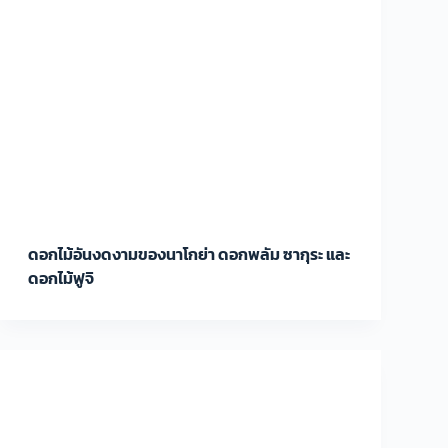
ดอกไม้อันงดงามของนาโกย่า ดอกพลัม ซากุระ และ
ดอกไม้ฟูจิ