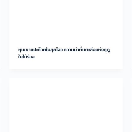
หุบเขาแปะก๊วยในสุยโจว ความน่าตื่นตะลึงแห่งฤดู
ใบไม้ร่วง