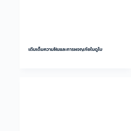
เติมเต็มความฝันและการผจญภัยในดูไบ