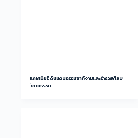
แคชเมียร์ ดินแดนธรรมชาติงามและร่ำรวยศิลป
วัฒนธรรม