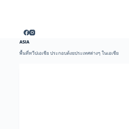
S
k
i
p
t
o
c
ASIA
o
n
t
พื้นที่ทวีปเอเชีย ประกอบด้งยประเทศต่างๆ ในเอเชีย
e
n
t