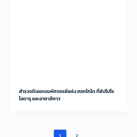
สำรวจดินแดนมหัศจรรย์แห่ง ฮอกไกโด ที่ซัปโปโร
โอตารุ และอาซาฮิคาว
1
2