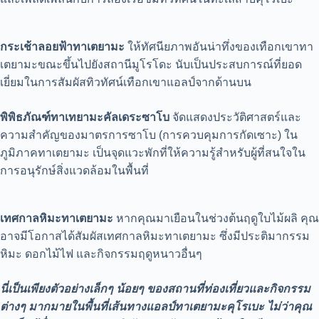
กระเช้าลอยฟ้าทาเตยามะ
ให้ทัศนียภาพอันน่าทึ่งของเทือกเขาทา
เตยามะขณะขึ้นไปยังสถานีมูโรโดะ นับเป็นประสบการณ์ที่ยอด
เยี่ยมในการสัมผัสทิวทัศน์เทือกเขาแอลป์จากด้านบน
พิพิธภัณฑ์ทาเทยามะคัลเดระซาโบ
จัดแสดงประวัติศาสตร์และ
ความสำคัญของมาตรการซาโบ (การควบคุมการกัดเซาะ) ใน
ภูมิภาคทาเตยามะ เป็นจุดแวะพักที่ให้ความรู้สำหรับผู้ที่สนใจใน
การอนุรักษ์สิ่งแวดล้อมในพื้นที่
เทศกาลหิมะทาเตยามะ
หากคุณมาเยือนในช่วงต้นฤดูใบไม้ผลิ คุณ
อาจมีโอกาสได้สัมผัสเทศกาลหิมะทาเตยามะ ซึ่งมีประติมากรรม
หิมะ ดอกไม้ไฟ และกิจกรรมฤดูหนาวอื่นๆ
นี่เป็นเพียงตัวอย่างเล็กๆ น้อยๆ ของสถานที่ท่องเที่ยวและกิจกรรม
ต่างๆ มากมายในพื้นที่เส้นทางแอลป์ทาเตยามะคุโรเบะ ไม่ว่าคุณ