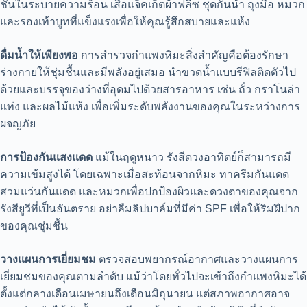
ชั้นในระบายความร้อน เสื้อแจ็คเก็ตผ้าฟลีซ ชุดกันน้ำ ถุงมือ หมวก
และรองเท้าบูทที่แข็งแรงเพื่อให้คุณรู้สึกสบายและแห้ง
ดื่มน้ำให้เพียงพอ
การสำรวจกำแพงหิมะสิ่งสำคัญคือต้องรักษา
ร่างกายให้ชุ่มชื้นและมีพลังอยู่เสมอ นำขวดน้ำแบบรีฟิลติดตัวไป
ด้วยและบรรจุของว่างที่อุดมไปด้วยสารอาหาร เช่น ถั่ว กราโนล่า
แท่ง และผลไม้แห้ง เพื่อเพิ่มระดับพลังงานของคุณในระหว่างการ
ผจญภัย
การป้องกันแสงแดด
แม้ในฤดูหนาว รังสีดวงอาทิตย์ก็สามารถมี
ความเข้มสูงได้ โดยเฉพาะเมื่อสะท้อนจากหิมะ ทาครีมกันแดด
สวมแว่นกันแดด และหมวกเพื่อปกป้องผิวและดวงตาของคุณจาก
รังสียูวีที่เป็นอันตราย อย่าลืมลิปบาล์มที่มีค่า SPF เพื่อให้ริมฝีปาก
ของคุณชุ่มชื้น
วางแผนการเยี่ยมชม
ตรวจสอบพยากรณ์อากาศและวางแผนการ
เยี่ยมชมของคุณตามลำดับ แม้ว่าโดยทั่วไปจะเข้าถึงกำแพงหิมะได้
ตั้งแต่กลางเดือนเมษายนถึงเดือนมิถุนายน แต่สภาพอากาศอาจ