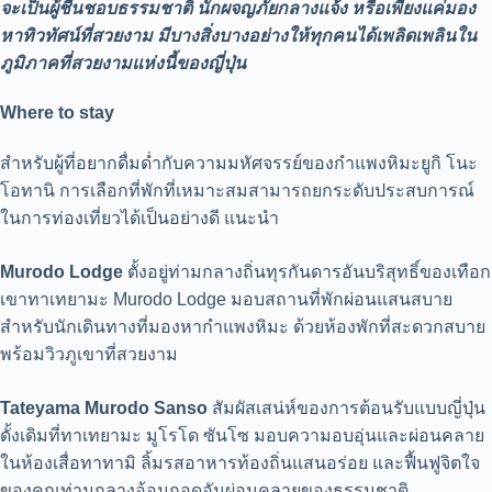
จะเป็นผู้ชื่นชอบธรรมชาติ นักผจญภัยกลางแจ้ง หรือเพียงแค่มอง
หาทิวทัศน์ที่สวยงาม มีบางสิ่งบางอย่างให้ทุกคนได้เพลิดเพลินใน
ภูมิภาคที่สวยงามแห่งนี้ของญี่ปุ่น
Where to stay
สำหรับผู้ที่อยากดื่มด่ำกับความมหัศจรรย์ของกำแพงหิมะยูกิ โนะ
โอทานิ การเลือกที่พักที่เหมาะสมสามารถยกระดับประสบการณ์
ในการท่องเที่ยวได้เป็นอย่างดี แนะนำ
Murodo Lodge
ตั้งอยู่ท่ามกลางถิ่นทุรกันดารอันบริสุทธิ์ของเทือก
เขาทาเทยามะ Murodo Lodge มอบสถานที่พักผ่อนแสนสบาย
สำหรับนักเดินทางที่มองหากำแพงหิมะ ด้วยห้องพักที่สะดวกสบาย
พร้อมวิวภูเขาที่สวยงาม
Tateyama Murodo Sanso
สัมผัสเสน่ห์ของการต้อนรับแบบญี่ปุ่น
ดั้งเดิมที่ทาเทยามะ มูโรโด ซันโซ มอบความอบอุ่นและผ่อนคลาย
ในห้องเสื่อทาทามิ ลิ้มรสอาหารท้องถิ่นแสนอร่อย และฟื้นฟูจิตใจ
ของคุณท่ามกลางอ้อมกอดอันผ่อนคลายของธรรมชาติ