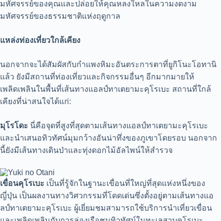
มหัศจรรย์ของคุณและปล่อยให้คุณหลงใหลในความงดงาม
มหัศจรรย์ของธรรมชาติแห่งฤดูกาล
แหล่งท่องเที่ยวใกล้เคียง
นอกจากจะได้สัมผัสกับกำแพงหิมะอันตระการตาที่ยูกิโนะโอทานิ
แล้ว ยังมีสถานที่ท่องเที่ยวและกิจกรรมอื่นๆ อีกมากมายให้
เพลิดเพลินในพื้นที่เส้นทางแอลป์ทาเตยามะคุโรเบะ สถานที่ใกล้
เคียงที่น่าสนใจได้แก่:
มุโรโดะ
นี่คือจุดที่สูงที่สุดตามเส้นทางแอลป์ทาเตยามะคุโรเบะ
และนำเสนอทิวทัศน์มุมกว้างอันน่าทึ่งของภูเขาโดยรอบ นอกจาก
นี้ยังมีเส้นทางเดินป่าและทุ่งดอกไม้อัลไพน์ให้สำรวจ
เขื่อนคุโรเบะ
เป็นที่รู้จักในฐานะเขื่อนที่ใหญ่ที่สุดแห่งหนึ่งของ
ญี่ปุ่น เป็นผลงานทางวิศวกรรมที่โดดเด่นซึ่งตั้งอยู่ตามเส้นทางแอ
ลป์ทาเตยามะคุโรเบะ ผู้เยี่ยมชมสามารถใช้บริการนำเที่ยวเขื่อน
และเพลิดเพลินกับการล่องเรือชมทิวทัศน์ในทะเลสาบคุโรเบะ