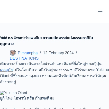
S
k
i
p
t
o
c
o
Yuki no Otani กำแพงหิมะ ความมหัศจรรย์แห่งธรรมชาติใน
n
ฤดูหนาว
t
e
n
Pimrumpha
12 February 2024
t
DESTINATIONS
เดินทางสร้างแรงบันดาลใจผ่านกำแพงหิมะที่ยิ่งใหญ่ของญี่ปุ่น
ผจญภัย
ไปในโลกที่ความยิ่งใหญ่ของธรรมชาติไร้ขอบเขต Yuki no
Otani ที่ซึ่งยอดเขาสูงตระหง่านและทิวทัศน์อันเงียบสงบรอให้คุณ
สำรวจอยู่
ยูกิ โนะ โอทานิ หรือ กำแพงหิมะ