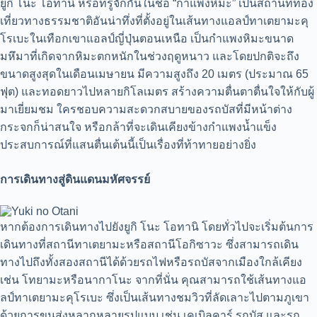
ยูกิ โนะ โอทานิ หรือที่รู้จักกันในชื่อ “กำแพงหิมะ” เป็นสถานที่ท่อง
เที่ยวทางธรรมชาติอันน่าทึ่งที่ตั้งอยู่ในเส้นทางแอลป์ทาเตยามะคุ
โรเบะในเทือกเขาแอลป์ญี่ปุ่นตอนเหนือ เป็นกำแพงหิมะขนาด
มหึมาที่เกิดจากหิมะตกหนักในช่วงฤดูหนาว และโดยปกติจะถึง
ขนาดสูงสุดในเดือนเมษายน มีความสูงถึง 20 เมตร (ประมาณ 65
ฟุต) และทอดยาวไปหลายกิโลเมตร สร้างความตื่นตาตื่นใจให้กับผู้
มาเยี่ยมชม ใครชอบความสะดวกสบายของรถบัสที่มีหน้าต่าง
กระจกก็น่าสนใจ หรือกล้าที่จะเดินเคียงข้างกำแพงน้ำแข็ง
ประสบการณ์ที่แสนตื่นเต้นนี้เป็นเรื่องที่ท้าทายอย่างยิ่ง
การเดินทางสู่ดินแดนมหัศจรรย์
หากต้องการเดินทางไปยังยูกิ โนะ โอทานิ โดยทั่วไปจะเริ่มต้นการ
เดินทางที่สถานีทาเตยามะหรือสถานีโอกิซาวะ ซึ่งสามารถเดิน
ทางไปถึงทั้งสองสถานีได้ด้วยรถไฟหรือรถบัสจากเมืองใกล้เคียง
เช่น โทยามะหรือนากาโนะ จากที่นั่น คุณสามารถใช้เส้นทางแอ
ลป์ทาเตยามะคุโรเบะ ซึ่งเป็นเส้นทางชมวิวที่ลัดเลาะไปตามภูเขา
ด้วยการขนส่งหลากหลายรูปแบบ เช่น เคเบิลคาร์ รถบัส และรถ