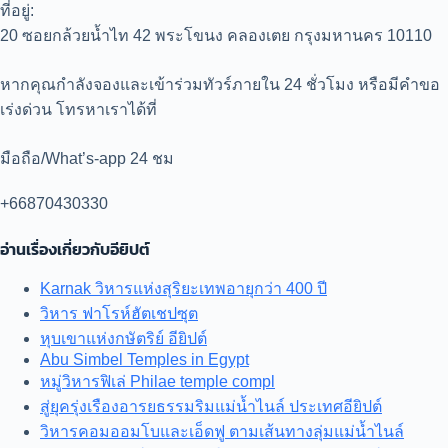
ที่อยู่:
20 ซอยกล้วยน้ำไท 42 พระโขนง คลองเตย กรุงมหานคร 10110
หากคุณกำลังจองและเข้าร่วมทัวร์ภายใน 24 ชั่วโมง หรือมีคำขอ
เร่งด่วน โทรหาเราได้ที่
มือถือ/What’s-app 24 ชม
+66870430330
อ่านเรื่องเกี่ยวกับอียิปต์
Karnak วิหารแห่งสุริยะเทพอายุกว่า 400 ปี
วิหาร ฟาโรห์ฮัตเชปซุต
หุบเขาแห่งกษัตริย์ อียิปต์
Abu Simbel Temples in Egypt
หมู่วิหารฟิเล่ Philae temple compl
สู่ยุครุ่งเรืองอารยธรรมริมแม่น้ำไนล์ ประเทศอียิปต์
วิหารคอมออมโบและเอ็ดฟู ตามเส้นทางลุ่มแม่น้ำไนล์