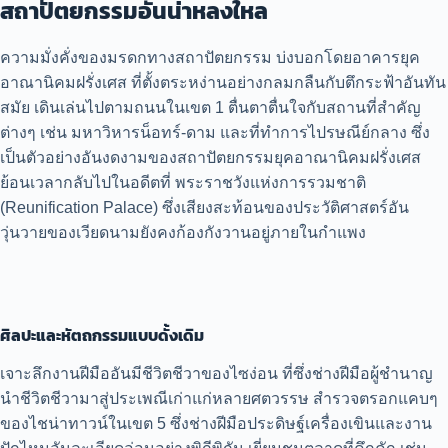
สถาปัตยกรรมอันน่าหลงใหล
ความมั่งคั่งของมรดกทางสถาปัตยกรรม บ่งบอกโดยอาคารยุค
อาณานิคมฝรั่งเศส ที่ตั้งตระหง่านอย่างกลมกลืนกับตึกระฟ้าอันทัน
สมัย เดินเล่นไปตามถนนในเขต 1 ตื่นตาตื่นใจกับสถานที่สำคัญ
ต่างๆ เช่น มหาวิหารน็อทร์-ดาม และที่ทำการไปรษณีย์กลาง ซึ่ง
เป็นตัวอย่างอันงดงามของสถาปัตยกรรมยุคอาณานิคมฝรั่งเศส
ย้อนเวลากลับไปในอดีตที่ พระราชวังแห่งการรวมชาติ
(Reunification Palace) ซึ่งเสียงสะท้อนของประวัติศาสตร์อัน
วุ่นวายของเวียดนามยังคงก้องกังวานอยู่ภายในกำแพง
ศิลปะและหัตถกรรมแบบดั้งเดิม
เจาะลึกงานฝีมืออันมีชีวิตชีวาของไซง่อน ที่ซึ่งช่างฝีมือผู้ชำนาญ
นำชีวิตชีวามาสู่ประเพณีเก่าแก่หลายศตวรรษ สำรวจตรอกแคบๆ
ของไชน่าทาวน์ในเขต 5 ซึ่งช่างฝีมือประดิษฐ์เครื่องเขินและงาน