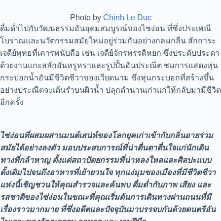
Photo by
Chinh Le Duc
ดื่มด่ำไปกับวัฒนธรรมอันอุดมสมบูรณ์ของไซง่อน ที่ซึ่งประเพณี
โบราณและนวัตกรรมสมัยใหม่อยู่ร่วมกันอย่างกลมกลืน สักการะ
เจดีย์พุทธที่เคารพนับถือ เช่น เจดีย์จักรพรรดิหยก ซึ่งประดับประดา
ด้วยงานแกะสลักอันหรูหราและรูปปั้นอันประณีต ชมการแสดงหุ่น
กระบอกน้ำอันมีชีวิตชีวาของเวียดนาม ซึ่งหุ่นกระบอกที่สร้างขึ้น
อย่างประณีตจะเต้นรำบนผิวน้ำ ปลุกตำนานเก่าแก่ให้กลับมามีชีวิต
อีกครั้ง
ไซ่ง่อนที่ผสมผสานมนต์เสน่ห์ของโลกยุคเก่าเข้ากับกลิ่นอายร่วม
สมัยได้อย่างลงตัว มอบประสบการณ์ที่น่าตื่นตาตื่นใจแก่นักเดิน
ทางที่กล้าหาญ ตั้งแต่สถาปัตยกรรมที่น่าหลงใหลและศิลปะแบบ
ดั้งเดิมไปจนถึงอาหารที่เย้ายวนใจ ทุกแง่มุมของเมืองที่มีชีวิตชีวา
แห่งนี้เชิญชวนให้คุณสำรวจและค้นพบ ดื่มด่ำกับภาพ เสียง และ
รสชาติของไซ่ง่อนในขณะที่คุณเริ่มต้นการเดินทางผ่านถนนที่มี
เรื่องราวมากมาย ที่ซึ่งอดีตและปัจจุบันมาบรรจบกันด้วยดนตรีอัน