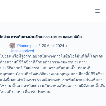
S
k
i
p
t
o
c
o
ไซ่ง่อน การเดินทางผ่านวัฒนธรรม อาหาร และงานฝีมือ
n
t
Pimrumpha
20 April 2024
e
Uncategorized
n
t
ไซ่ง่อนหรือที่รู้จักกันอย่างเป็นทางการในชื่อโฮจิมินห์ซิตี้ โดดเด่น
ด้วยความมีชีวิตชีวาที่ถักทอด้วยการผสมผสานระหว่าง
ประวัติศาสตร์ วัฒนธรรม และความทันสมัย ตั้งแต่ถนนที่
พลุกพล่านไปจนถึงวัดอันวิจิตรงดงาม ทุกมุมของเมืองที่มีชีวิตชีวา
แห่งนี้บอกเล่าเรื่องราว ร่วมเดินทางกับเราเพื่อค้นพบแก่นแท้ของ
ไซ่ง่อน ตั้งแต่สถาปัตยกรรมอันน่าหลงใหลและงานฝีมือแบบดั้งเดิม
ไปจนถึงอาหารที่น่ารับประทาน