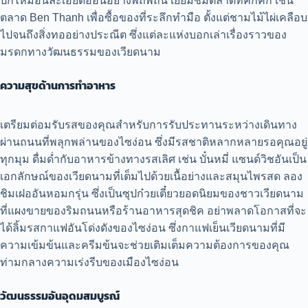
ปักไหมอันละเอียดอ่อนอย่างพิถีพิถัน เยี่ยมชมตลาดที่คึกคัก เช่น
ตลาด Ben Thanh เพื่อซื้อของที่ระลึกทำมือ ตั้งแต่ชามไม้ไผ่เคลือบ
ไปจนถึงสิ่งทออย่างประณีต ซึ่งแต่ละแห่งบอกเล่าเรื่องราวของ
มรดกทางวัฒนธรรมของเวียดนาม
ความสุขด้านการทำอาหาร
เตรียมต่อมรับรสของคุณสำหรับการรับประทานระหว่างเดินทาง
ผ่านถนนที่พลุกพล่านของไซง่อน ซึ่งมีรสชาติหลากหลายรอคุณอยู่
ทุกมุม ดื่มด่ำกับอาหารข้างทางรสเลิศ เช่น บั๋นหมี่ แซนด์วิชอันเป็น
เอกลักษณ์ของเวียดนามที่เต็มไปด้วยเนื้อย่างและสมุนไพรสด ลอง
ชิมเฝออันหอมกรุ่น ซึ่งเป็นซุปก๋วยเตี๋ยวยอดนิยมของชาวเวียดนาม
ที่แผงขายของริมถนนหรือร้านอาหารสุดชิค อย่าพลาดโอกาสที่จะ
ได้ลิ้มรสกาแฟอันโด่งดังของไซง่อน ซึ่งกาแฟเย็นเวียดนามที่มี
ความเข้มข้นและครีมข้นจะช่วยเติมเต็มความต้องการของคุณ
ท่ามกลางความเร่งรีบของเมืองไซง่อน
วัฒนธรรมอันอุดมสมบูรณ์