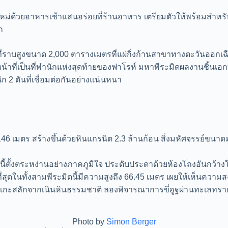
ม่ด้วยอาหารเช้าแสนอร่อยที่ร้านอาหาร เตรียมตัวให้พร้อมสำหรับ
ก
ร ที่ราบสูงขนาด 2,000 ตารางเมตรที่แผ่กิ่งก้านสาขาทางตะวันออกเฉี
่เป็นที่พำนักแห่งสุดท้ายของฟาโรห์ มหาพีระมิดผลงานชิ้นเอกที่ยิ่
 2 ตันที่เชื่อมต่อกันอย่างแน่นหนา
146 เมตร สร้างขึ้นด้วยหินแกรนิต 2.3 ล้านก้อน สิ่งมหัศจรรย์ขนาดม
รนี้ตั้งตระหง่านอย่างภาคภูมิใจ ประดับประดาด้วยห้องโถงอันกว้า
ี่สุดในทั้งสามพีระมิดนี้มีความสูงถึง 66.45 เมตร เผยให้เห็นคว
ต ซึ่งแกะสลักจากเนินหินธรรมชาติ ลองพิจารณาการขี่อูฐผ่านทะเลทราย
Photo by
Simon Berger