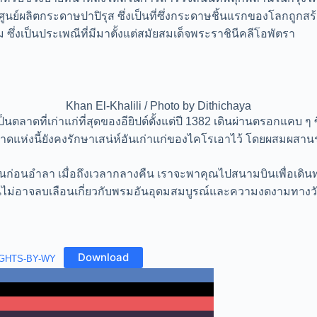
มศูนย์ผลิตกระดาษปาปิรุส ซึ่งเป็นที่ซึ่งกระดาษชิ้นแรกของโลกถูก
ึ่งเป็นประเพณีที่มีมาตั้งแต่สมัยสมเด็จพระราชินีคลีโอพัตรา
Khan El-Khalili / Photo by Dithichaya
็นตลาดที่เก่าแก่ที่สุดของอียิปต์ตั้งแต่ปี 1382 เดินผ่านตรอกแคบ ๆ
ลาดแห่งนี้ยังคงรักษาเสน่ห์อันเก่าแก่ของไคโรเอาไว้ โดยผสมผสา
ิ่นก่อนอำลา เมื่อถึงเวลากลางคืน เราจะพาคุณไปสนามบินเพื่อเดิน
ันไม่อาจลบเลือนเกี่ยวกับพรมอันอุดมสมบูรณ์และความงดงามทางว
Download
NIGHTS-BY-WY