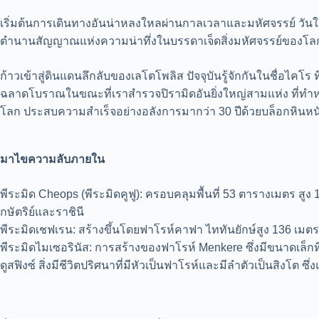
เริ่มต้นการเดินทางอันน่าหลงใหลผ่านกาลเวลาและมหัศจรรย์ วันให
ตำนานสัญญาณแห่งความน่าทึ่งในบรรดาเจ็ดสิ่งมหัศจรรย์ของโล
ก้าวเข้าสู่ดินแดนลึกลับของเลโตโพลิส ปัจจุบันรู้จักกันในชื่อไคโ
ฉลาดโบราณในขณะที่เราสำรวจปิรามิดอันยิ่งใหญ่สามแห่ง ที่ทำหน้าที
โลก ประสบความสำเร็จอย่างอลังการมากว่า 30 ปีด้วยบล็อกหินหนัก
มาไขความลับภายใน
พีระมิด Cheops (พีระมิดคูฟู): ครอบคลุมพื้นที่ 53 ตารางเมตร สูง 
กษัตริย์และราชินี
พีระมิดเชฟเรน: สร้างขึ้นโดยฟาโรห์คาฟา ไททันยักษ์สูง 136 เมต
พีระมิดไมเซอรินัส: การสร้างของฟาโรห์ Menkere ซึ่งมีขนาดเล็กท
ดูสฟิงซ์ สิ่งมีชีวิตปริศนาที่มีหัวเป็นฟาโรห์และมีลำตัวเป็นสิงโ