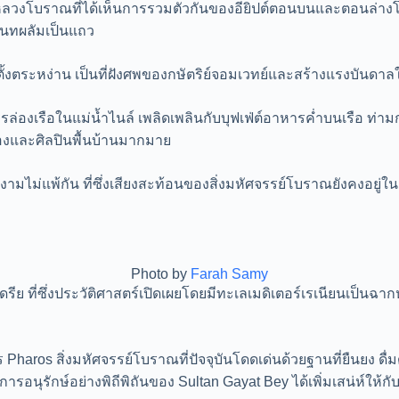
งหลวงโบราณที่ได้เห็นการรวมตัวกันของอียิปต์ตอนบนและตอนล่างโด
อินทผลัมเป็นแถว
ไดตั้งตระหง่าน เป็นที่ฝังศพของกษัตริย์จอมเวทย์และสร้างแรงบั
รล่องเรือในแม่น้ำไนล์ เพลิดเพลินกับบุฟเฟ่ต์อาหารค่ำบนเรือ ท่
องและศิลปินพื้นบ้านมากมาย
มไม่แพ้กัน ที่ซึ่งเสียงสะท้อนของสิ่งมหัศจรรย์โบราณยังคงอยู่
Photo by
Farah Samy
ดรีย ที่ซึ่งประวัติศาสตร์เปิดเผยโดยมีทะเลเมดิเตอร์เรเนียนเป็นฉ
าร Pharos สิ่งมหัศจรรย์โบราณที่ปัจจุบันโดดเด่นด้วยฐานที่ยืนยง 
อนุรักษ์อย่างพิถีพิถันของ Sultan Gayat Bey ได้เพิ่มเสน่ห์ให้กั