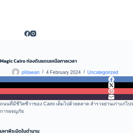
S
k
i
p
t
o
c
o
n
t
e
Magic Cairo ท่องดินแดนเหนือกาลเวลา
n
t
plitawan
4 February 2024
Uncategorized
ถนนที่มีชีวิตชีวาของ Cairo เต็มไปด้วยตลาด สำรวจย่านเก่าแก
การผจญภัย
มหาพีระมิดในตำนาน