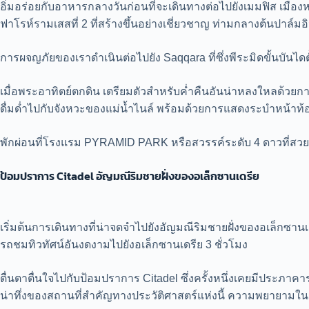
อิ่มอร่อยกับอาหารกลางวันก่อนที่จะเดินทางต่อไปยังเมมฟิส เมือ
ฟาโรห์รามเสสที่ 2 ที่สร้างขึ้นอย่างเชี่ยวชาญ ท่ามกลางต้นปาล์ม
การผจญภัยของเราดำเนินต่อไปยัง Saqqara ที่ซึ่งพีระมิดขั้นบัน
เมื่อพระอาทิตย์ตกดิน เตรียมตัวสำหรับค่ำคืนอันน่าหลงใหลด้วยกา
ดื่มด่ำไปกับจังหวะของแม่น้ำไนล์ พร้อมด้วยการแสดงระบำหน้าท้
พักผ่อนที่โรงแรม PYRAMID PARK หรือสวรรค์ระดับ 4 ดาวที่สวยงา
ป้อมปราการ Citadel อัญมณีริมชายฝั่งของอเล็กซานเดรีย
เริ่มต้นการเดินทางที่น่าจดจำไปยังอัญมณีริมชายฝั่งของอเล็กซานเ
รถชมทิวทัศน์อันงดงามไปยังอเล็กซานเดรีย 3 ชั่วโมง
ตื่นตาตื่นใจไปกับป้อมปราการ Citadel ซึ่งครั้งหนึ่งเคยมีประภาค
น่าทึ่งของสถานที่สำคัญทางประวัติศาสตร์แห่งนี้ ความพยายามในการ