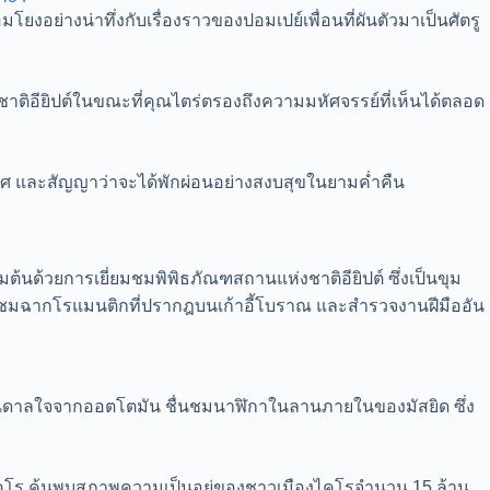
ยงอย่างน่าทึ่งกับเรื่องราวของปอมเปย์เพื่อนที่ผันตัวมาเป็นศัตรู
ชาติอียิปต์ในขณะที่คุณไตร่ตรองถึงความมหัศจรรย์ที่เห็นได้ตลอด
กาศ และสัญญาว่าจะได้พักผ่อนอย่างสงบสุขในยามค่ำคืน
นด้วยการเยี่ยมชมพิพิธภัณฑสถานแห่งชาติอียิปต์ ซึ่งเป็นขุม
ต ชมฉากโรแมนติกที่ปรากฎบนเก้าอี้โบราณ และสำรวจงานฝีมืออัน
รงบันดาลใจจากออตโตมัน ชื่นชมนาฬิกาในลานภายในของมัสยิด ซึ่ง
ุงไคโร ค้นพบสภาพความเป็นอยู่ของชาวเมืองไคโรจำนวน 15 ล้าน