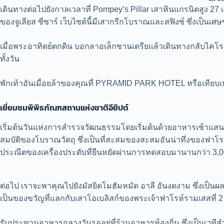
เดินทางต่อไปยังกาลเวลาที่ Pompey’s Pillar เสาหินแกรนิตสูง 27 เม
ของจูเลียส ซีซาร์ เว็บไซต์นี้มีเสากรีกโบราณและสฟิงซ์ ซึ่งเป็นเ
เมื่อพระอาทิตย์ตกดิน บอกลาอเล็กซานเดรียแล้วเดินทางกลับไคโร ป
ทั้งวัน
พักเท้าอันเมื่อยล้าของคุณที่ PYRAMID PARK HOTEL หรือเทียบเ
เยี่ยมชมพิพิธภัณฑสถานแห่งชาติอียิปต์
เริ่มต้นวันแห่งการสำรวจวัฒนธรรมโดยเริ่มต้นด้วยอาหารเช้าแสนอ
สมบัติของโบราณวัตถุ ซึ่งเป็นที่สะสมของสะสมอันน่าทึ่งของฟา
ประณีตของเครื่องประดับที่ยืนหยัดผ่านการทดสอบมานานกว่า 3,0
ต่อไป เราจะพาคุณไปยังมัสยิดโมฮัมหมัด อาลี อันงดงาม ซึ่งเป็น
เป็นของขวัญที่แลกกับเสาโอเบลิสก์ของพระเจ้าฟาโรห์รามเสสที่ 2 ซึ
รับประทานอาหารกลางวันรออยู่ที่ร้านอาหารท้องถิ่น ซึ่งเป็นเ