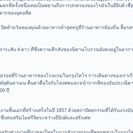
ตรที่ครั้งหนึ่งเคยเป็นพยานถึงการปกครองของโรมันในอียิปต์ เชื่อมโ
ศษซากของยุคอดีต
ิดท้ายวันของคุณด้วยอาหารค่ำสุดหรูที่ร้านอาหารท้องถิ่น ลิ้มรส
ท่าระดับ 4 ดาว ที่ซึ่งความลึกลับของนิทานโบราณยังคงอยู่ในอา
ร่อยที่ร้านอาหารของโรงแรมในกรุงไคโร การเดินทางของเราเริ่มต้
โรห์ตุตันคาเมน ตื่นตาตื่นใจกับโลงศพและหน้ากากสีทองอันประณี
00 ปี
ผลงานชิ้นเอกที่สร้างเสร็จในปี 1857 ด้วยสถาปัตยกรรมที่ได้รับแ
่งส่งเสริมไมตรีจิตระหว่างอียิปต์และฝรั่งเศส
วทีสำหรับช่วงบ่ายที่น่าหลงใหลในการสำรวจถนนที่พลุกพล่านในกร