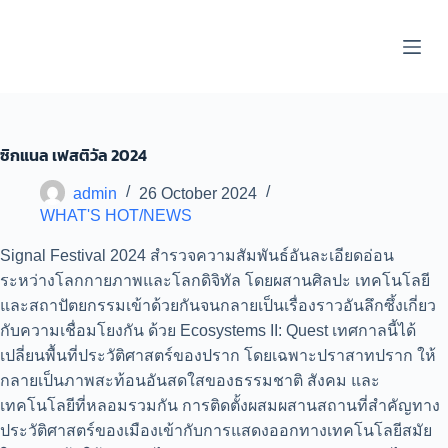
S
k
i
p
t
o
c
o
ซิกแนล เฟสติวัล 2024
n
t
admin
26 October 2024
e
WHAT'S HOT/NEWS
n
t
Signal Festival 2024 สำรวจความสัมพันธ์อันละเอียดอ่อน
ระหว่างโลกกายภาพและโลกดิจิทัล โดยผสานศิลปะ เทคโนโลยี
และสถาปัตยกรรมเข้าด้วยกันจนกลายเป็นเรื่องราวอันลึกซึ้งเกี่ยว
กับความเชื่อมโยงกัน ด้วย Ecosystems II: Quest เทศกาลนี้ได้
เปลี่ยนพื้นที่ประวัติศาสตร์ของปราก โดยเฉพาะปราสาทปราก ให้
กลายเป็นภาพสะท้อนอันสดใสของธรรมชาติ สังคม และ
เทคโนโลยีที่หลอมรวมกัน การติดตั้งผสมผสานสถานที่สำคัญทาง
ประวัติศาสตร์ของเมืองเข้ากับการแสดงออกทางเทคโนโลยีสมัย