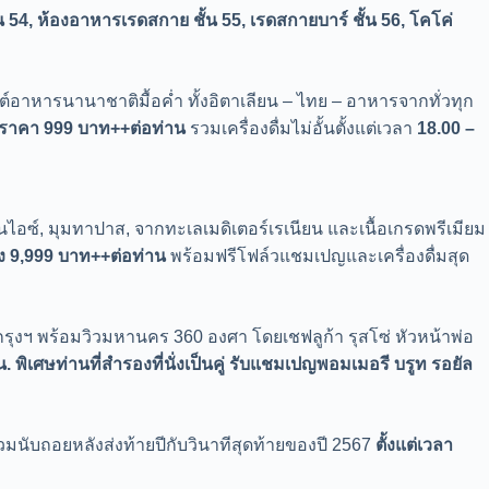
 54, ห้องอาหารเรดสกาย ชั้น 55, เรดสกายบาร์ ชั้น 56, โคโค่
่ต์อาหารนานาชาติมื้อค่ำ ทั้งอิตาเลียน – ไทย – อาหารจากทั่วทุก
ปี ราคา 999 บาท++ต่อท่าน
รวมเครื่องดื่มไม่อั้นตั้งแต่เวลา
18.00 –
อซ์, มุมทาปาส, จากทะเลเมดิเตอร์เรเนียน และเนื้อเกรดพรีเมียม
ยง
9,999 บาท++ต่อท่าน
พร้อมฟรีโฟล์วแชมเปญและเครื่องดื่มสุด
ุงฯ พร้อมวิวมหานคร 360 องศา โดยเชฟลูก้า รุสโซ่ หัวหน้าพ่อ
. พิเศษท่านที่สำรองที่นั่งเป็นคู่ รับแชมเปญพอมเมอรี บรูท รอยัล
วมนับถอยหลังส่งท้ายปีกับวินาทีสุดท้ายของปี 2567
ตั้งแต่เวลา