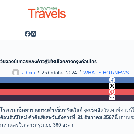
S
k
i
p
t
o
c
o
n
t
e
จับจองนับถอยหลังก้าวสู่ปีใหม่ใจกลางกรุงก่อนใคร
n
t
admin
25 October 2024
WHAT'S HOT/NEWS
โรงแรมเซ็นทาราแกรนด์ฯ เซ็นทรัลเวิลด์
จุดเช็คอินวันเคาท์ดาว
ต้อนรับปีใหม่ ค่ำคืนพิเศษวันอังคารที่
31 ธันวาคม 2567นี้
เราเนร
มหานครใจกลางกรุงแบบ 360 องศา