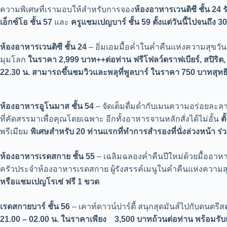
ความพิเศษที่เรามอบให้สำหรับการจอง
ห้องอาหารเวนติซี ชั้น 24
เอ็กซ์โอ ชั้น 57
และ
ครูแชมเปญบาร์ ชั้น 59 ตั้งแต่วันนี้ไปจนถึง 3
ห้องอาหารเวนติซี ชั้น 24
– อิ่มเอมมื้อค่ำในค่ำคืนแห่งความสุขวัน
มุมโลก
ในราคา 2,999 บาท++ต่อท่าน ฟรีโฟลว์ดราฟเบียร์, สปิริต, 
22.30 น. สามารถขึ้นชมวิวและพลุที่พูลบาร์ ในราคา 750 บาทสุทธิ
ห้องอาหารอูโนมาส ชั้น
54
–
จัดเต็มดื่มด่ำกับเมนความอร่อยละ
ที่คัดสรรมาเพื่อคุณโดยเฉพาะ อีกทั้งอาหารจานหลักสั่งได้ไม่อั้น
ต
พรีเมียม
พิเศษสำหรับ
20 ท่านแรกที่ทำการสำรองที่นั่งล่วงหน้า
ร่
ห้องอาหารเรดสกาย ชั้น
55
– เฉลิมฉลองค่ำคืนปีใหม่ด้วยมื้ออาห
ครัวประจำห้องอาหารเรดสกาย ผู้รังสรรค์เมนูในค่ำคืนแห่งความ
หรือแชมเปญโรเซ่ ฟรี 1 ขวด
เรดสกายบาร์ ชั้น
56
– เคาท์ดาวน์ปาร์ตี้ สนุกสุดมันส์ไปกับดนตร
21.00 – 02.00 น. ในราคาเพียง 3,500 บาทถ้วนต่อท่าน
พร้อมรั