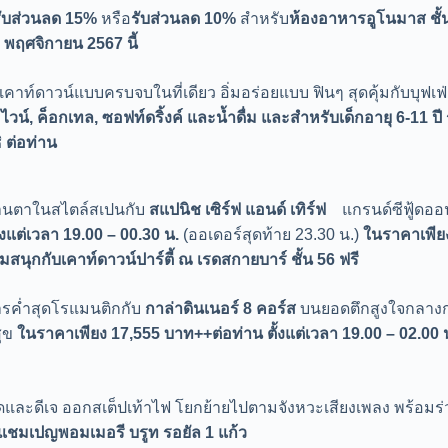
 รับส่วนลด 15%
หรือ
รับส่วนลด 10%
สำหรับ
ห้องอาหารอูโนมาส ชั้น
0 พฤศจิกายน 2567 นี้
เคาท์ดาวน์แบบครบจบในที่เดียว อิ่มอร่อยแบบ ฟินๆ สุดคุ้มกับบุฟเฟ
ไวน์, ค็อกเทล, ซอฟท์ดริ้งค์ และน้ำดื่ม และสำหรับเด็กอายุ 6-11 
 ต่อท่าน
ลานตาในสไตล์สเปนกับ
สแปนิช เซิร์ฟ แอนด์ เทิร์ฟ
แกรนด์ซีฟู้ดออนไ
ั้งแต่เวลา
19.00 – 00.30 น.
(ออเดอร์สุดท้าย 23.30 น.)
ในราคาเพี
วมสนุกกับเคาท์ดาวน์ปาร์ตี้ ณ เรดสกายบาร์ ชั้น
56 ฟรี
ารค่ำสุดโรแมนติกกับ
กาล่าดินเนอร์ 8 คอร์ส
บนยอดตึกสูงใจกลางกร
สุข
ในราคาเพียง
17,555 บาท++ต่อท่าน ตั้งแต่เวลา 19.00 – 02.00 น
ีสดและดีเจ ออกสเต็ปเท้าไฟ โยกย้ายไปตามจังหวะเสียงเพลง พร้อมร่
บแชมเปญพอมเมอรี บรูท รอยัล
1 แก้ว