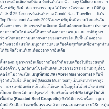
ประเทศอินเดียสองปีซ้อน จัดอันดับโดย Culinary Culture นอกจาก
นี้ เชฟพิคู ยังนำห้องอาหารจามุน ได้รับรางวัลร้านอาหารที่ดีที่สุด
ลำดับที่ 25 โดยการจัดอันดับของ Condé Nast Traveller India’s
Top Restaurant Awards 2023โดยเชฟพิคูนั้นมีความโดดเด่นใน
เรื่องการยกระดับอาหารอินเดียแบบดั่งเดิมด้วยเทคนิคการประกอบ
อาหารสมัยใหม่ ครั้งนี้ทีมจากห้องอาหารจามุน และเชฟพิคู มา
ร่วมนำเสนอความหลากหลายของอาหารอินเดียพื้นเมืองอย่าง
สร้างสรรค์ เนรมิตเมนูอาหารและเครื่องดื่มสุดพิเศษเพื่อพาทุกท่าน
ได้สัมผัสถึงมนต์เสน่ห์ของอาหารอินเดีย
ลิ้มลองเมนูอาหารอินเดียจากเมืองกัวที่ครบเครื่องไปด้วยรสชาติ
อันจัดจ้าน ชูเอกลักษณ์ของดินแดนแห่งอารยธรรม ผ่านเมนูทั้ง 5
คอร์ส ไม่ว่าจะเป็น
เมนูเห็ดมอเรล
(Morel Mushrooms)
หรือที่
รู้จักกันในชื่อ เห็ดกุชชี่ (Gucchi Mushroom) เป็นเห็ดป่าราคาสูง
จากประเทศอินเดีย ที่เก็บเกี่ยวได้เฉพาะในฤดูใบไม้ผลิ มีรสชาติที่
เป็นเอกลักษณ์นำมาปรุงรสเข้ากับครีมเห็ดทรัฟเฟิล
เมนูคร็อกเก้
เนื้อย่าง
(Roasted Beef Croquette)
ซึ่งได้มีการนำเนื้อย่างสูตร
ต้นตำรับเมืองกัวมาเพิ่มอรรถรสด้วยการผสมผสานกรรมวิธีการตุ๋น