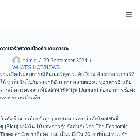
S
k
i
p
t
o
c
o
ความอร่อยจากเมืองกัวแดนภารตะ
n
t
admin
29 September 2024
e
WHAT'S HOT/NEWS
n
t
ร่วมเปิดประสบการณ์ดินเนอร์สุดประทับใจ ณ ห้องอาหารเวอร์ทิ
โก้ ทู เต็มอิ่มไปกับรสชาติอันหลากหลายของเมนูอาหารอินเดีย
จานเด็ด ส่งตรงจาก
ห้องอาหารจามุน (
Jamun)
ห้องอาหารชื่อดัง
แห่งประเทศอินเดีย
บินลัดฟ้าจากเมืองกัวสู่กรุงเทพมหานคร นำทัพโดย
เชฟพิ
คู
(Picu)
หนึ่งใน 10 เชฟดาวรุ่ง จัดอันดับโดย The Economic
Times สำนักข่าวชื่อดัง และเป็นหนึ่งใน 30 เชฟชั้นนำประจำ