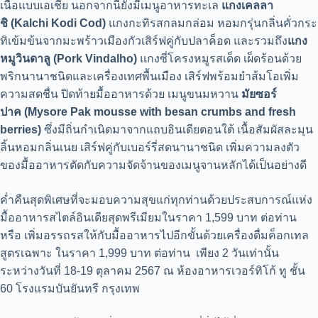
เนื้อแบบเอเชีย นอกจากนี้ยังมีเมนูอาหารทะเล
แกงเคลลา
ชิ
(Kalchi Kodi Cod)
แกงกะทิรสกลมกล่อม หอมกรุ่นกลิ่นคั่วกระ
ทิเข้มข้นจากมะพร้าวเมืองกัวเสิร์ฟคู่กับปลาค็อด และรวมถึง
แกง
หมูวินดาลู
(Pork Vindalho)
แกงซี่โครงหมูรสเด็ด เผ็ดร้อนด้วย
พริกนานาชนิดและเครื่องเทศพื้นเมือง เสิร์ฟพร้อมยำส้มโอเพิ่ม
ความสดชื่น ปิดท้ายมื้ออาหารด้วย เมนูขนมหวาน
มัยซอร์
ปาค
(
Mysore Pak mousse with besan crumbs and fresh
berries)
ซึ่งมีถิ่นกำเนิดมาจากแถบอินเดียตอนใต้ เนื้อสัมผัสละมุน
ลิ้นหอมกลิ่นเนย เสิร์ฟคู่กับเบอร์รี่สดนานาชนิด เพิ่มความลงตัว
ของมื้ออาหารตัดกับความจัดจ้านของเมนูจานหลักได้เป็นอย่างดี
ค่ำคืนสุดพิเศษที่จะมอบความสุขแก่ทุกท่านด้วยประสบการณ์แห่ง
มื้ออาหารสไตล์อินเดียสุดพรีเมียมในราคา 1,599 บาท ต่อท่าน
หรือ เพิ่มอรรถรสให้กับมื้ออาหารไปอีกขั้นด้วยเครื่องดื่มค็อกเทล
สูตรเฉพาะ ในราคา 1,999 บาท ต่อท่าน เพียง 2 วันเท่านั้น
ระหว่างวันที่ 18-19 ตุลาคม 2567 ณ ห้องอาหารเวอร์ทิโก้ ทู ชั้น
60 โรงแรมบันยันทรี กรุงเทพ